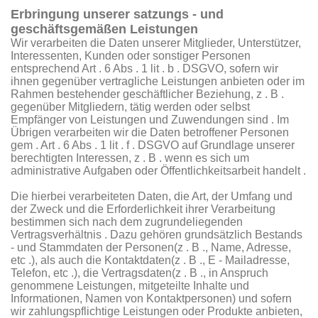
Erbringung unserer satzungs - und
geschäftsgemäßen Leistungen
Wir verarbeiten die Daten unserer Mitglieder, Unterstützer,
Interessenten, Kunden oder sonstiger Personen
entsprechend Art . 6 Abs . 1 lit . b . DSGVO, sofern wir
ihnen gegenüber vertragliche Leistungen anbieten oder im
Rahmen bestehender geschäftlicher Beziehung, z . B .
gegenüber Mitgliedern, tätig werden oder selbst
Empfänger von Leistungen und Zuwendungen sind . Im
Übrigen verarbeiten wir die Daten betroffener Personen
gem . Art . 6 Abs . 1 lit . f . DSGVO auf Grundlage unserer
berechtigten Interessen, z . B . wenn es sich um
administrative Aufgaben oder Öffentlichkeitsarbeit handelt .
Die hierbei verarbeiteten Daten, die Art, der Umfang und
der Zweck und die Erforderlichkeit ihrer Verarbeitung
bestimmen sich nach dem zugrundeliegenden
Vertragsverhältnis . Dazu gehören grundsätzlich Bestands
- und Stammdaten der Personen(z . B ., Name, Adresse,
etc .), als auch die Kontaktdaten(z . B ., E - Mailadresse,
Telefon, etc .), die Vertragsdaten(z . B ., in Anspruch
genommene Leistungen, mitgeteilte Inhalte und
Informationen, Namen von Kontaktpersonen) und sofern
wir zahlungspflichtige Leistungen oder Produkte anbieten,