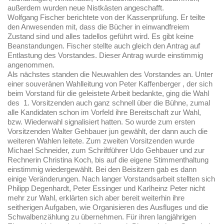
außerdem wurden neue Nistkästen angeschafft.
Wolfgang Fischer berichtete von der Kassenprüfung. Er teilte
den Anwesenden mit, dass die Bücher in einwandfreiem
Zustand sind und alles tadellos geführt wird. Es gibt keine
Beanstandungen. Fischer stellte auch gleich den Antrag auf
Entlastung des Vorstandes. Dieser Antrag wurde einstimmig
angenommen.
Als nächstes standen die Neuwahlen des Vorstandes an. Unter
einer souveränen Wahlleitung von Peter Kaffenberger , der sich
beim Vorstand für die geleistete Arbeit bedankte, ging die Wahl
des 1. Vorsitzenden auch ganz schnell über die Bühne, zumal
alle Kandidaten schon im Vorfeld ihre Bereitschaft zur Wahl,
bzw. Wiederwahl signalisiert hatten. So wurde zum ersten
Vorsitzenden Walter Gehbauer jun gewählt, der dann auch die
weiteren Wahlen leitete. Zum zweiten Vorsitzenden wurde
Michael Schneider, zum Schriftführer Udo Gehbauer und zur
Rechnerin Christina Koch, bis auf die eigene Stimmenthaltung
einstimmig wiedergewählt. Bei den Beisitzern gab es dann
einige Veränderungen. Nach langer Vorstandsarbeit stellten sich
Philipp Degenhardt, Peter Essinger und Karlheinz Peter nicht
mehr zur Wahl, erklärten sich aber bereit weiterhin ihre
seitherigen Aufgaben, wie Organisieren des Ausfluges und die
Schwalbenzählung zu übernehmen. Für ihren langjährigen