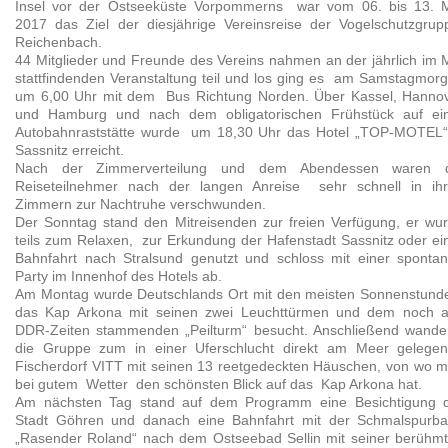
Insel vor der Ostseeküste Vorpommerns war vom 06. bis 13. 
2017 das Ziel der diesjährige Vereinsreise der Vogelschutzgru
Reichenbach.
44 Mitglieder und Freunde des Vereins nahmen an der jährlich im 
stattfindenden Veranstaltung teil und los ging es am Samstagmor
um 6,00 Uhr mit dem Bus Richtung Norden. Über Kassel, Hanno
und Hamburg und nach dem obligatorischen Frühstück auf ei
Autobahnraststätte wurde um 18,30 Uhr das Hotel „TOP-MOTEL“
Sassnitz erreicht.
Nach der Zimmerverteilung und dem Abendessen waren d
Reiseteilnehmer nach der langen Anreise sehr schnell in ih
Zimmern zur Nachtruhe verschwunden.
Der Sonntag stand den Mitreisenden zur freien Verfügung, er wu
teils zum Relaxen, zur Erkundung der Hafenstadt Sassnitz oder ei
Bahnfahrt nach Stralsund genutzt und schloss mit einer sponta
Party im Innenhof des Hotels ab.
Am Montag wurde Deutschlands Ort mit den meisten Sonnenstund
das Kap Arkona mit seinen zwei Leuchttürmen und dem noch 
DDR-Zeiten stammenden „Peilturm“ besucht. Anschließend wande
die Gruppe zum in einer Uferschlucht direkt am Meer gelege
Fischerdorf VITT mit seinen 13 reetgedeckten Häuschen, von wo 
bei gutem Wetter den schönsten Blick auf das Kap Arkona hat.
Am nächsten Tag stand auf dem Programm eine Besichtigung 
Stadt Göhren und danach eine Bahnfahrt mit der Schmalspurb
„Rasender Roland“ nach dem Ostseebad Sellin mit seiner berühm