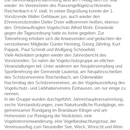
wieder im Vereinsheim des Rassengeflügelzuchtvereins
Reichenbach e.V. statt. In seiner Begrüßung konnte der 1.
Vorsitzende Walter Gehbauer jun. auch wieder den
Ehrenvorsitzenden Dieter Oster willkommen heißen, ebenso
den Ortsbeauftragten Vogelschutz Alfred Mohr. Einwände
gegen die Tagesordnung hatte es keine gegeben. Zur
Totenehrung erhoben sich die Anwesenden und gedachten der
verstorbenen Mitglieder Günter Henning, Georg Jährling, Kurt
Pappok, Paul Schmitt und Wolfgang Schönefeld.
Viele Aktivitäten prägten wieder den Jahresbericht des
Vorsitzenden. So nahm die Vogelschutzgruppe an etlichen
Veranstaltungen teil. Unter anderem am Neujahrsempfang und
Sportlerehrung der Gemeinde Lautertal, am Neujahrsschießen
des Schützenvereins Reichenbach, am Odenwälder
Nachmittag des Schützenvereines, an der Vogelausstellung des
Vogelschutz- und Liebhabervereins Einhausen, um nur einige zu
nennen.
In der Gruppe wurden durchgeführt: Jahreshauptversammlung,
sechs Vorstandsitzungen, zwei Naturkundliche Rundgänge, ein
gemeinsamer Rundgang im Brandauer Klinger und am
Hohenstein zur Reinigung der Nistkästen, eine
Vogelstimmenwanderung, eine Vogelbeobachtungstour, der
Vereinsausflug zum Neusiedler See, Weck, Worscht und Wein