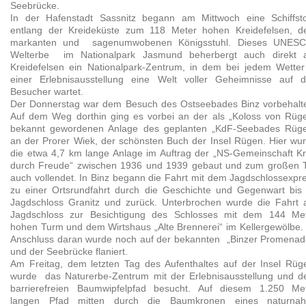
Seebrücke.
In der Hafenstadt Sassnitz begann am Mittwoch eine Schiffst
entlang der Kreideküste zum 118 Meter hohen Kreidefelsen, 
markanten und sagenumwobenen Königsstuhl. Dieses UNES
Welterbe im Nationalpark Jasmund beherbergt auch direkt
Kreidefelsen ein Nationalpark-Zentrum, in dem bei jedem Wetter
einer Erlebnisausstellung eine Welt voller Geheimnisse auf 
Besucher wartet.
Der Donnerstag war dem Besuch des Ostseebades Binz vorbehalt
Auf dem Weg dorthin ging es vorbei an der als „Koloss von Rüg
bekannt gewordenen Anlage des geplanten „KdF-Seebades Rüg
an der Prorer Wiek, der schönsten Buch der Insel Rügen. Hier wu
die etwa 4,7 km lange Anlage im Auftrag der „NS-Gemeinschaft Kr
durch Freude“ zwischen 1936 und 1939 gebaut und zum großen T
auch vollendet. In Binz begann die Fahrt mit dem Jagdschlossexpr
zu einer Ortsrundfahrt durch die Geschichte und Gegenwart bis
Jagdschloss Granitz und zurück. Unterbrochen wurde die Fahrt
Jagdschloss zur Besichtigung des Schlosses mit dem 144 Me
hohen Turm und dem Wirtshaus „Alte Brennerei“ im Kellergewölbe.
Anschluss daran wurde noch auf der bekannten „Binzer Promena
und der Seebrücke flaniert.
Am Freitag, dem letzten Tag des Aufenthaltes auf der Insel Rüg
wurde das Naturerbe-Zentrum mit der Erlebnisausstellung und 
barrierefreien Baumwipfelpfad besucht. Auf diesem 1.250 Me
langen Pfad mitten durch die Baumkronen eines naturna