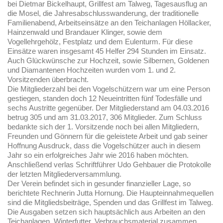
bei Dietmar Bickelhaupt, Grillfest am Talweg, Tagesausflug an
die Mosel, die Jahresabschlusswanderung, der traditionelle
Familienabend, Arbeitseinsätze an den Teichanlagen Höllacker,
Hainzenwald und Brandauer Klinger, sowie dem
Vogellehrgehölz, Festplatz und dem Eulenturm. Für diese
Einsätze waren insgesamt 45 Helfer 294 Stunden im Einsatz.
Auch Glückwünsche zur Hochzeit, sowie Silbernen, Goldenen
und Diamantenen Hochzeiten wurden vom 1. und 2.
Vorsitzenden überbracht.
Die Mitgliederzahl bei den Vogelschützern war um eine Person
gestiegen, standen doch 12 Neueintritten fünf Todesfälle und
sechs Austritte gegenüber. Der Mitgliederstand am 04.03.2016
betrug 305 und am 31.03.2017, 306 Mitglieder. Zum Schluss
bedankte sich der 1. Vorsitzende noch bei allen Mitgliedern,
Freunden und Gönnern für die geleistete Arbeit und gab seiner
Hoffnung Ausdruck, dass die Vogelschützer auch in diesem
Jahr so ein erfolgreiches Jahr wie 2016 haben möchten.
Anschließend verlas Schriftführer Udo Gehbauer die Protokolle
der letzten Mitgliederversammlung.
Der Verein befindet sich in gesunder finanzieller Lage, so
berichtete Rechnerin Jutta Hornung. Die Haupteinnahmequellen
sind die Mitgliedsbeiträge, Spenden und das Grillfest im Talweg.
Die Ausgaben setzen sich hauptsächlich aus Arbeiten an den
Teichanlagen, Winterfutter, Verbrauchsmaterial zusammen,