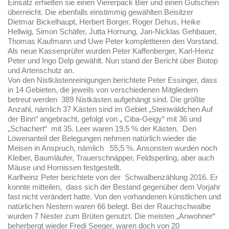
Einsatz erhielten sie einen Viererpack Bier und einen Gutschein
überreicht. Die ebenfalls einstimmig gewählten Beisitzer
Dietmar Bickelhaupt, Herbert Borger, Roger Dehus, Heike
Hellwig, Simon Schäfer, Jutta Hornung, Jan-Nicklas Gehbauer,
Thomas Kaufmann und Uwe Peter komplettieren den Vorstand.
Als neue Kassenprüfer wurden Peter Kaffenberger, Karl-Heinz
Peter und Ingo Delp gewählt. Nun stand der Bericht über Biotop
und Artenschutz an.
Von den Nistkästenreinigungen berichtete Peter Essinger, dass
in 14 Gebieten, die jeweils von verschiedenen Mitgliedern
betreut werden 389 Nistkästen aufgehängt sind. Die größte
Anzahl, nämlich 37 Kästen sind im Gebiet „Steinwäldchen Auf
der Binn“ angebracht, gefolgt von „ Ciba-Geigy“ mit 36 und
„Schachert“ mit 35. Leer waren 19,5 % der Kästen. Den
Löwenanteil der Belegungen nehmen natürlich wieder die
Meisen in Anspruch, nämlich 55,5 %. Ansonsten wurden noch
Kleiber, Baumläufer, Trauerschnäpper, Feldsperling, aber auch
Mäuse und Hornissen festgestellt.
Karlheinz Peter berichtete von der Schwalbenzählung 2016. Er
konnte mitteilen, dass sich der Bestand gegenüber dem Vorjahr
fast nicht verändert hatte. Von den vorhandenen künstlichen und
natürlichen Nestern waren 66 belegt. Bei der Rauchschwalbe
wurden 7 Nester zum Brüten genutzt. Die meisten „Anwohner“
beherbergt wieder Fredi Seeger, waren doch von 20