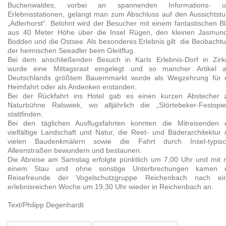
Buchenwaldes, vorbei an spannenden Informations- u
Erlebnisstationen, gelangt man zum Abschluss auf den Aussichtst
„Adlerhorst“. Belohnt wird der Besucher mit einem fantastischen Bl
aus 40 Meter Höhe über die Insel Rügen, den kleinen Jasmun
Bodden und die Ostsee. Als besonderes Erlebnis gilt die Beobacht
der heimischen Seeadler beim Gleitflug.
Bei dem anschließenden Besuch in Karls Erlebnis-Dorf in Zir
wurde eine Mittagsrast eingelegt und so mancher Artikel 
Deutschlands größtem Bauernmarkt wurde als Wegzehrung für 
Heimfahrt oder als Andenken erstanden.
Bei der Rückfahrt ins Hotel gab es einen kurzen Abstecher 
Naturbühne Ralswiek, wo alljährlich die „Störtebeker-Festspie
stattfinden.
Bei den täglichen Ausflugsfahrten konnten die Mitreisenden 
vielfältige Landschaft und Natur, die Reet- und Bäderarchitektur 
vielen Baudenkmälern sowie die Fahrt durch Insel-typis
Alleenstraßen bewundern und bestaunen.
Die Abreise am Samstag erfolgte pünktlich um 7,00 Uhr und mit 
einem Stau und ohne sonstige Unterbrechungen kamen d
Reisefreunde der Vogelschutzgruppe Reichenbach nach ei
erlebnisreichen Woche um 19,30 Uhr wieder in Reichenbach an.
Text/Philipp Degenhardt