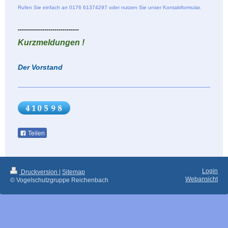
Rufen Sie einfach an 0176 61374297 oder nutzen Sie unser Kontaktformular.
------------------------------
Kurzmeldungen !
Der Vorstand
Teilen
Login
Druckversion
|
Sitemap
Webansicht
© Vogelschutzgruppe Reichenbach